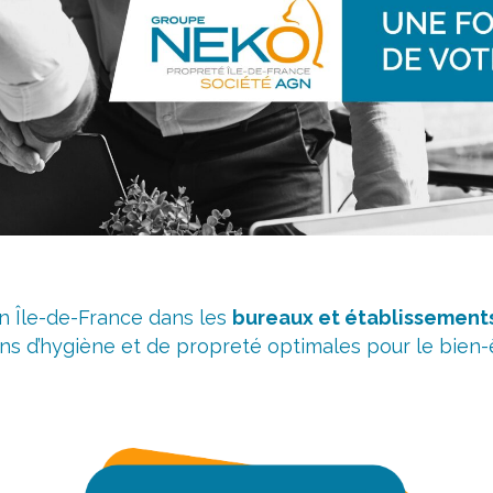
en Île-de-France dans les
bureaux et établissement
ns d’hygiène et de propreté optimales pour le bien-