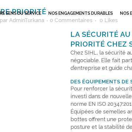
RE PRIORITÉ
E SENS DU SERVICE
NOS ENGAGEMENTS DURABLES
NOS 
par
AdminTurkana
0 Commentaires
0
Likes
LA SÉCURITÉ AU
PRIORITÉ CHEZ 
Chez SIHL, la sécurité au
négociable. Elle fait par
d’entreprise et guide ch
DES ÉQUIPEMENTS DE 
Pour renforcer la sécurit
investi dans de nouvelle
norme EN ISO 20347:201
Équipées de semelles an
bottes offrent une prote
posture et la stabilité de